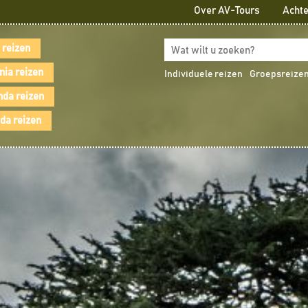
Over AV-Tours
Achte
 reizen
nia reizen
Individuele reizen
Groepsreize
da reizen
a reizen