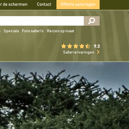
r de schermen
Contact
Offerte aanvragen
n
Specials
Foto safari's
Reizen op maat
9.3
Safari ervaringen