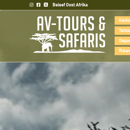
Beleef Oost Afrika
Kenia
Tanza
Oegan
Rwand