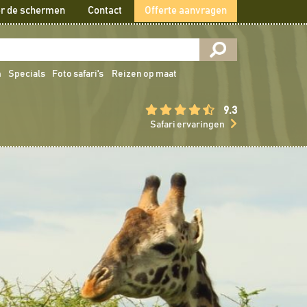
r de schermen
Contact
Offerte aanvragen
n
Specials
Foto safari's
Reizen op maat
9.3
Safari ervaringen