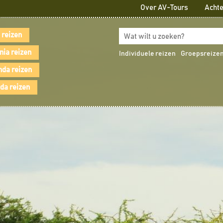
Over AV-Tours
Achte
 reizen
nia reizen
Individuele reizen
Groepsreize
da reizen
a reizen