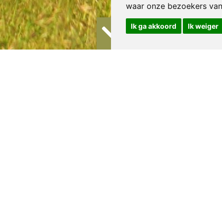
waar onze bezoekers va
Ik ga akkoord
Ik weiger
 als activiteit: