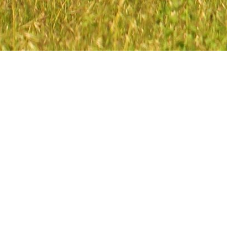
Gamedrive
Onderstaande bezienswaardigheden hebben gamedrive