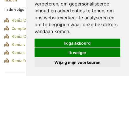
verbeteren, om gepersonaliseerde
In de volgende reizen bezoekt u deze bezienswaardigheid:
inhoud en advertenties te tonen, om
ons websiteverkeer te analyseren en
Kenia Compleet Safari
om te begrijpen waar onze bezoekers
Compleet Kenia (lang)
vandaan komen.
Kenia Compleet Safari
Ik ga akkoord
Kenia vanuit de lucht (lang)
Ik weiger
Kenia safari zuidelijke route
Kenia fotosafari
Wijzig mijn voorkeuren
Amboseli National Park
Met de schitterende toppen van Afrika’s hoogste berg, de
Kilimanjaro, op de achtergrond is Amboseli één van de
populairste safari bestemmingen van Kenia. Amboseli staat
met name bekend als de plek waar grote kuddes olifanten van