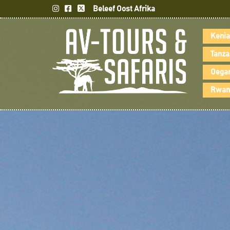
Beleef Oost Afrika
Kenia
Tanza
Oegan
Rwand