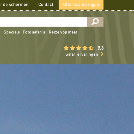
r de schermen
Contact
Offerte aanvragen
n
Specials
Foto safari's
Reizen op maat
9.3
Safari ervaringen