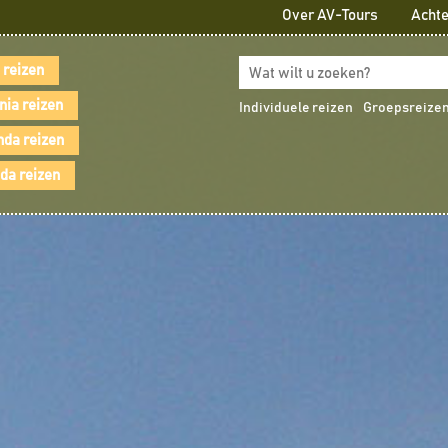
Over AV-Tours
Achte
 reizen
nia reizen
Individuele reizen
Groepsreize
da reizen
a reizen