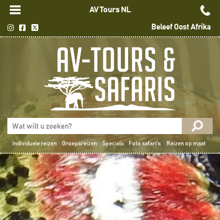
AV Tours NL
Beleef Oost Afrika
Individuele reizen
Groepsreizen
Specials
Foto safari's
Reizen op maat