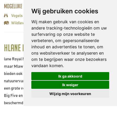
Mogelijke activiteiten:
Wij gebruiken cookies
Vogels spotten
Wij maken gebruik van cookies en
Wildleven spotten
andere tracking-technologieën om uw
surfervaring op onze website te
verbeteren, om gepersonaliseerde
Hlane Royal National Park
inhoud en advertenties te tonen, om
ons websiteverkeer te analyseren en
om te begrijpen waar onze bezoekers
lane Royal National Park is het bekendste en meest bezochte
vandaan komen.
maar Mlawula Nature Reserve en Mbuluzi Game Reserve
bieden ook een aantal prachtige wildernis- en
Ik ga akkoord
natuurervaringen. Binnen de Conservancy kunnen bezoekers
Ik weiger
een grote verscheidenheid aan dieren spotten, waaronder de
Wijzig mijn voorkeuren
Big Five en het vogelleven dat ongeëvenaard is, allemaal in
beschermde bushveldgebieden met prachtige inheemse
planten en bomen. Het vogelleven in deze regio is een van de