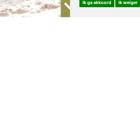
Ik ga akkoord
Ik weiger
luwe-Imfolozi Game Reserve
-Imfolozi Game Reserve, opgericht in 1895, is het oudste wildpark in
Natal waar de Big 5 voorkomt. Het wildreservaat ligt in het hart van 
ide wandelingen, autoroutes, gamedrives en picknickplaatsen. Het wi
000 ha en het wildreservaat heeft een enorme diversiteit aan flora 
witte neushoorn. Hluhluwe wordt gekenmerkt door heuvelachtige topog
m zijn grote verscheidenheid aan vogels en dieren. Imfolozi, het zuid
r en mild tot koel in de winter, hoewel koude periodes voorkomen.
s