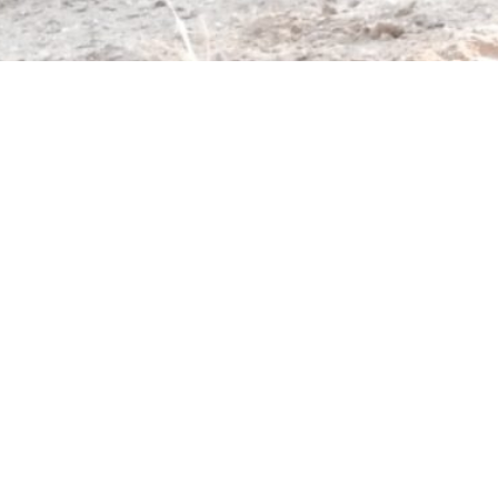
Hluh
Zuid-Afrika
Hluhluwe
Mogelijke activiteiten:
KwaZulu 
Wildleven spotten
zelfgele
Wandelingen/hiken
uit 96.
Gamedrives
van de 
Autoroute
bekend o
de zome
Foto'