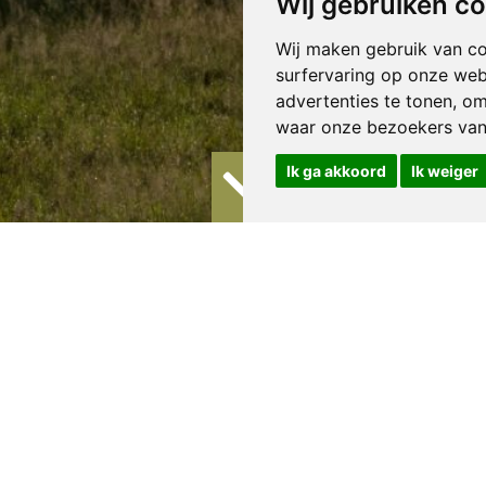
Wij gebruiken c
Wij maken gebruik van c
surfervaring op onze web
advertenties te tonen, o
waar onze bezoekers va
Ik ga akkoord
Ik weiger
ma
 een stad, gelegen in het westelijke gedeelte van Uganda. Het is oo
Hoima district. Het is gelegen op ongeveer 4 uur rijden van Kampale.
rd op zo’n 30 kilometer van Lake Albert.