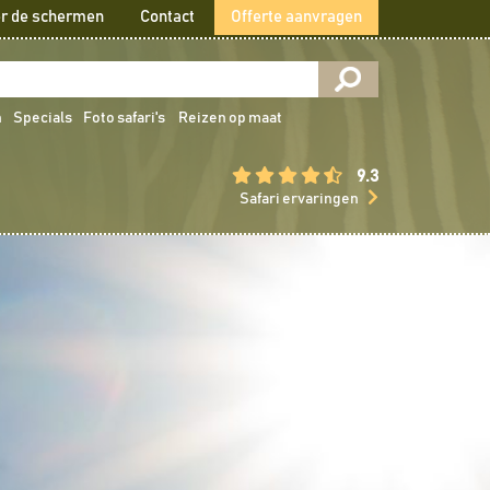
r de schermen
Contact
Offerte aanvragen
n
Specials
Foto safari's
Reizen op maat
9.3
Safari ervaringen