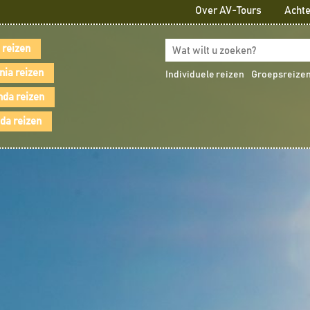
Over AV-Tours
Achte
 reizen
nia reizen
Individuele reizen
Groepsreize
da reizen
a reizen