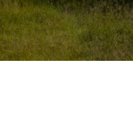
Hoi
Oeganda reizen
Hoima is
Mogelijke activiteiten:
van het 
Marktbezoek
gesituee
Museum
Stadstour/wandeling