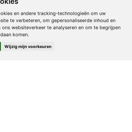
ookies
ookies en andere tracking-technologieën om uw
site te verbeteren, om gepersonaliseerde inhoud en
m ons websiteverkeer te analyseren en om te begrijpen
ndaan komen.
Wijzig mijn voorkeuren
k wel het administratieve en commerciële centrum
 Het is een aangename en snelgroeiende stad die is