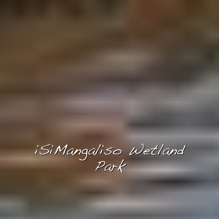
iSiMangaliso Wetland
Park