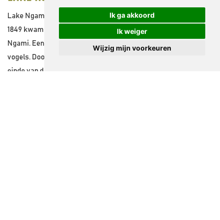
Ik ga akkoord
Lake Ngami vindt men ten noorden van de Kalahari Woestijn. In
1849 kwam Dr. David Livingstone aan bij de oevers van Lake
Ik weiger
Ngami. Een prachtige uitgestrekte vlakte vol met dieren en
Wijzig mijn voorkeuren
vogels. Door onbekende redenen verdween het meer. Tegen het
e
einde van de 19
eeuw kwam het meer ineens weer
tevoorschijn. Dat patroon heeft zich voortgezet. Lake Ngami
mist een uitstroom en kan alleen worden gevuld door
overstromingen. Deze komen van de Okavango Delta langs de
rivier de Nhabe.
Na zware regenval in 1962 verscheen het meer opnieuw.
Ditmaal met een oppervlakte van 250 vierkante kilometer. Op
mysterieuze wijze verdween het weer in 1982. Daarna
verscheen het vervolgens weer in 2000. Sindsdien hebben
zware regenbuien het meer op verschillende tijdstippen
gedeeltelijk gevuld. De afgelopen jaren kende Botswana erge