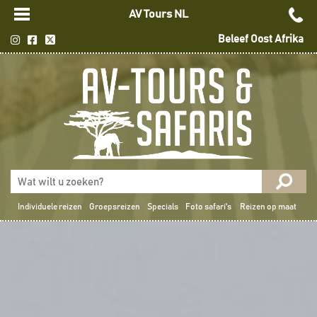
AV Tours NL
Beleef Oost Afrika
Individuele reizen
Groepsreizen
Specials
Foto safari's
Reizen op maat