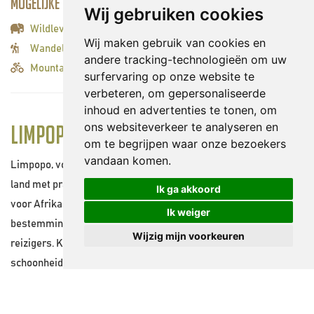
Mogelijke activiteiten:
Wij gebruiken cookies
Wildleven spotten
Wij maken gebruik van cookies en
Wandelingen/hiken
andere tracking-technologieën om uw
Mountainbiken
surfervaring op onze website te
verbeteren, om gepersonaliseerde
inhoud en advertenties te tonen, om
ons websiteverkeer te analyseren en
Limpopo
om te begrijpen waar onze bezoekers
vandaan komen.
Limpopo, voorheen de Noordelijke Provincie genoemd, is een
land met prachtige en contrasterende landschappen, typisch
Ik ga akkoord
voor Afrika. Daarom is het wereldwijd een favoriete
Ik weiger
bestemming geworden voor vakantiegangers en avontuurlijke
Wijzig mijn voorkeuren
reizigers. Kom naar de regio van oneindige landschappelijke
schoonheid met een grote verscheidenheid aan natuurlijke en
door de mens gemaakte attracties, rijk cultureel erfgoed en een
overvloed aan wilde dieren en natuur. Het netwerk van