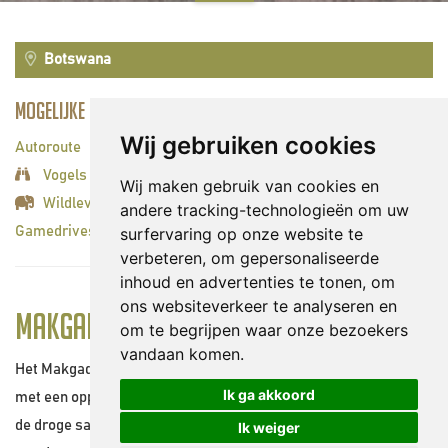
Botswana
Mogelijke activiteiten:
Wij gebruiken cookies
Autoroute
Vogels spotten
Wij maken gebruik van cookies en
Wildleven spotten
andere tracking-technologieën om uw
surfervaring op onze website te
Gamedrives
verbeteren, om gepersonaliseerde
inhoud en advertenties te tonen, om
ons websiteverkeer te analyseren en
Makgadikgadi Pans National Park
om te begrijpen waar onze bezoekers
vandaan komen.
Het Makgadikgadi Pans Game Reserve is een zoutpan gebied
Ik ga akkoord
met een oppervlakte van 3 900 km2. Het ligt in het midden van
de droge savanne in het noordoosten van Botswana. Het is een
Ik weiger