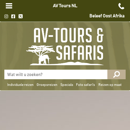
AV Tours NL
Beleef Oost Afrika
Individuele reizen
Groepsreizen
Specials
Foto safari's
Reizen op maat