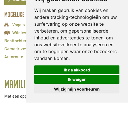
Wij maken gebruik van cookies en
Mogelijke activiteiten:
andere tracking-technologieën om uw
surfervaring op onze website te
Vogels spotten
verbeteren, om gepersonaliseerde
Wildleven spotten
inhoud en advertenties te tonen, om
Boottochten
ons websiteverkeer te analyseren en
Gamedrives
om te begrijpen waar onze bezoekers
Autoroute
vandaan komen.
Ik ga akkoord
Ik weiger
Mamili Nationaal Park
Wijzig mijn voorkeuren
Met een oppervlakte van 320 km² is het Mamili National Park
een van de kleinere wildparken in Namibië. Het ligt afgelegen in
het zuidelijke gedeelte van de Caprivi-strook. Net onder het
nationale park Mudumu. Mamili heeft uitgestrekte moerassen,