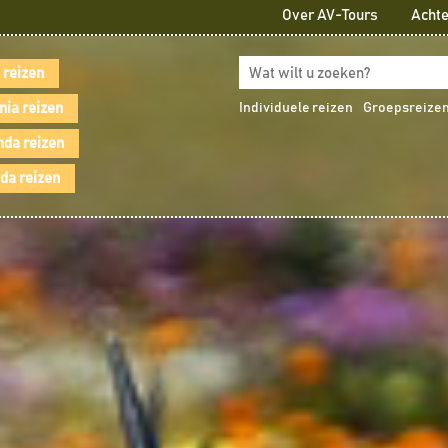
Over AV-Tours
Achte
 reizen
nia reizen
Individuele reizen
Groepsreize
da reizen
a reizen