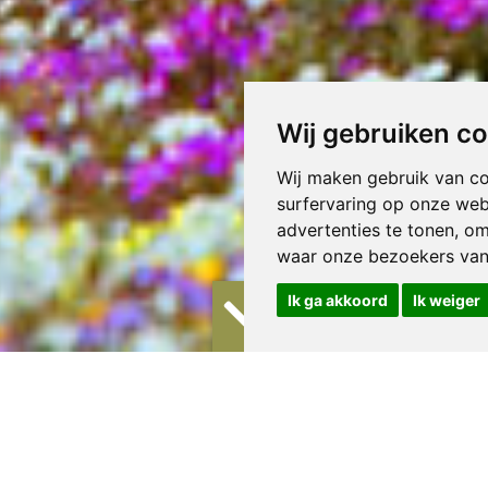
Wij gebruiken c
Wij maken gebruik van c
surfervaring op onze web
advertenties te tonen, o
waar onze bezoekers va
Ik ga akkoord
Ik weiger
aqualand
-Kaap is de grootste en dunst bevolkte provincie van Zuid-Afrika. In