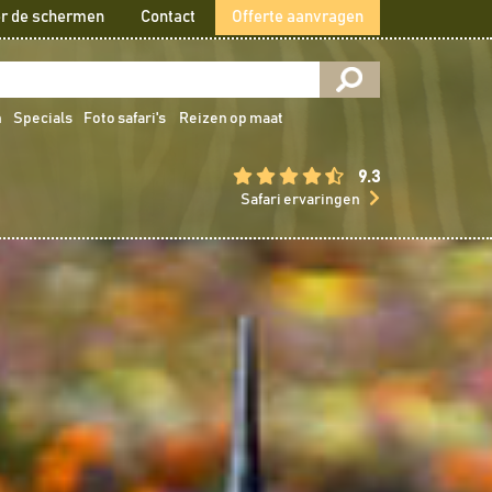
r de schermen
Contact
Offerte aanvragen
n
Specials
Foto safari's
Reizen op maat
9.3
Safari ervaringen