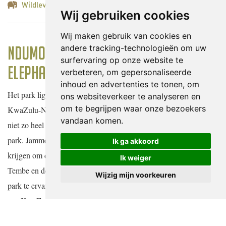
Wildleven spotten
Wij gebruiken cookies
Wij maken gebruik van cookies en
andere tracking-technologieën om uw
Ndumo Game Reserve / Tembe
surfervaring op onze website te
Elephant Reserve
verbeteren, om gepersonaliseerde
inhoud en advertenties te tonen, om
Het park ligt in de zandbossen van Maputaland, op de grens van
ons websiteverkeer te analyseren en
om te begrijpen waar onze bezoekers
KwaZulu-Natal, Zuid-Afrika met Mozambique. Tembe is wellicht
vandaan komen.
niet zo heel bekend. Dit ook vanwege de beperkte toegang tot het
park. Jammer genoeg betekent het dat weinig mensen de kans
Ik ga akkoord
krijgen om de majesteit van de olifantenpopulatie van 130 van
Ik weiger
Tembe en de overvloedige diversiteit aan flora en fauna van het
Wijzig mijn voorkeuren
park te ervaren. Het park beschermt de grootste olifantenkudde,
een KwaZulu-Natal, die ook de enige overgebleven inheemse
kudde in de provincie is. De olifanten van Tembe waren vroeger