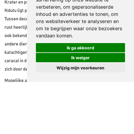
Krater en precies tussen de krater en de Serengeti in ligt Ndutu.
verbeteren, om gepersonaliseerde
Ndutu ligt precies op de route die de grote migratie aflegt.
inhoud en advertenties te tonen, om
Tussen december en mei staan hier ontelbaar veel dieren in alle
ons websiteverkeer te analyseren en
rust heerlijk te grazen. Naast de grote migratie staat dit gebied
om te begrijpen waar onze bezoekers
vandaan komen.
ook bekend om de grote verscheidenheid aan vogels en vele
andere diersoorten. Het hele jaar door zijn er zelfs 6 soorten
Ik ga akkoord
katachtigen: de luipaard, leeuw, cheeta, serval, wilde kat en
Ik weiger
caracal in dit gebied te vinden. Daarnaast kenmerkt het gebied
Wijzig mijn voorkeuren
zich door de zouthoudende meren.
Mogelijke activiteiten:
Gamedrives
Hete luchtballon safari
Vogel safari
Foto's