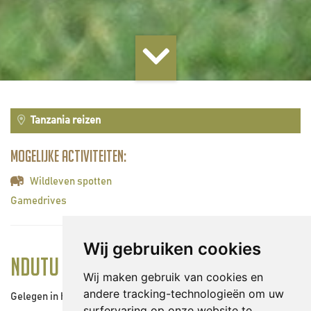
Tanzania reizen
Mogelijke activiteiten:
Wildleven spotten
Gamedrives
Wij gebruiken cookies
Ndutu
Wij maken gebruik van cookies en
andere tracking-technologieën om uw
Gelegen in het noordwestelijke gedeelte van de Ngorongoro
surfervaring op onze website te