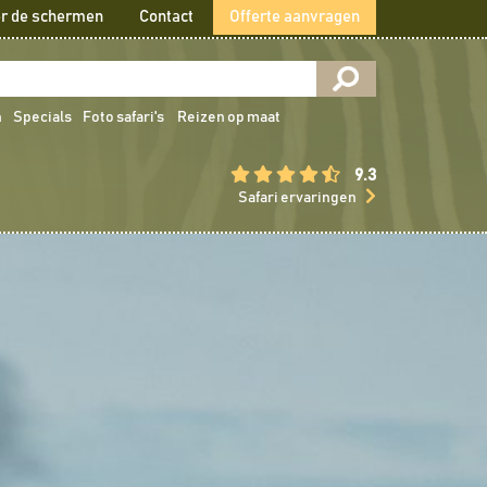
r de schermen
Contact
Offerte aanvragen
n
Specials
Foto safari's
Reizen op maat
9.3
Safari ervaringen