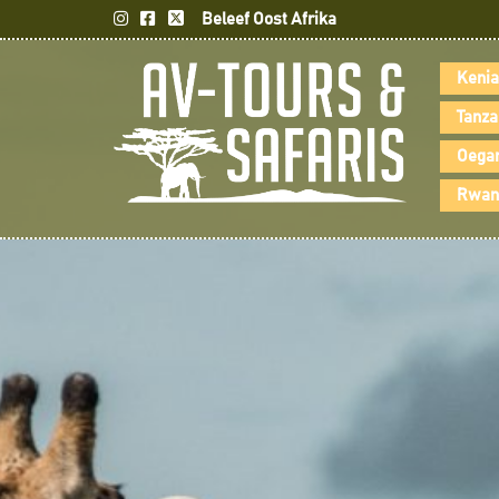
Beleef Oost Afrika
Kenia
Tanza
Oegan
Rwand