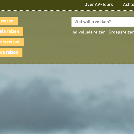
Over AV-Tours
Achte
 reizen
nia reizen
Individuele reizen
Groepsreize
da reizen
a reizen