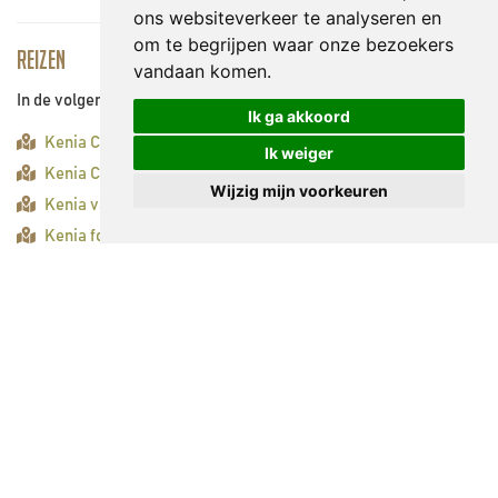
ons websiteverkeer te analyseren en
om te begrijpen waar onze bezoekers
Reizen
vandaan komen.
In de volgende reizen bezoekt u deze bezienswaardigheid:
Ik ga akkoord
Kenia Compleet Safari
Ik weiger
Kenia Compleet Safari
Wijzig mijn voorkeuren
Kenia vanuit de lucht (lang)
Kenia fotosafari
Tsavo West National Park
Tsavo West biedt het nodige aan qua wildleven maar ook qua
omgeving. Zo tref je er de prachtige Mzima waterbronnen waar
de nijlpaarden goed te zien zijn, maar ook de Shetani lava
stromingen zijn een prachtig gezicht. Het savanne ecosysteem