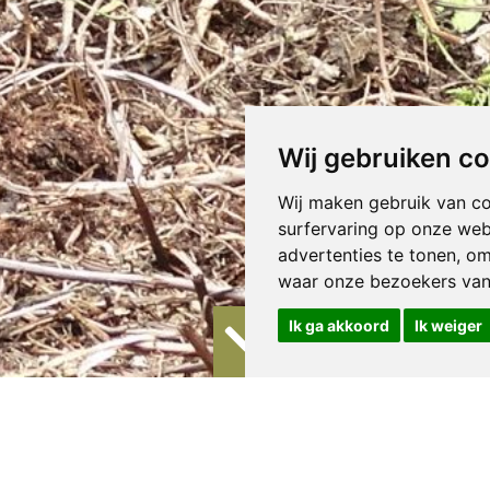
Wij gebruiken c
Wij maken gebruik van c
surfervaring op onze web
advertenties te tonen, o
waar onze bezoekers va
Ik ga akkoord
Ik weiger
anoes National Park
 de meest populaire Nationale Parken van Rwanda is toch wel Volcano