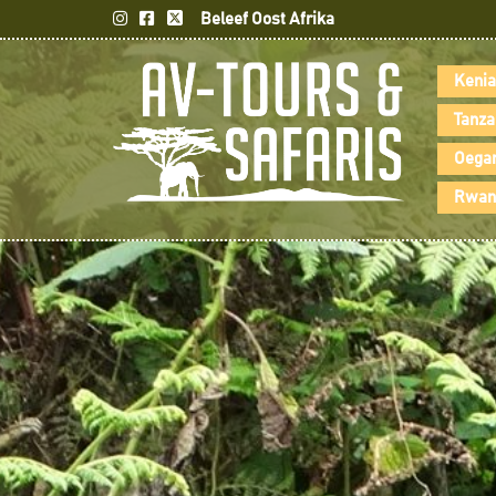
Beleef Oost Afrika
Kenia
Tanza
Oegan
Rwand