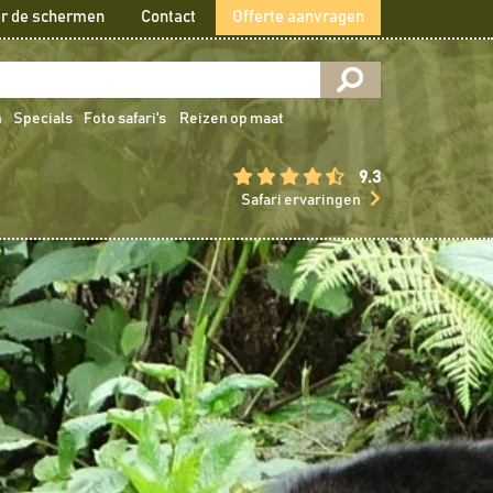
r de schermen
Contact
Offerte aanvragen
n
Specials
Foto safari's
Reizen op maat
9.3
Safari ervaringen