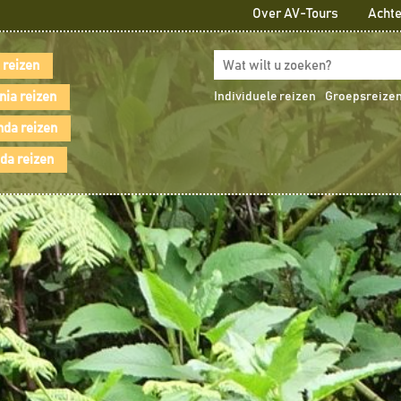
Over AV-Tours
Achte
 reizen
nia reizen
Individuele reizen
Groepsreize
da reizen
a reizen