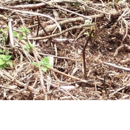
Vulc
Rwanda reizen
Een van