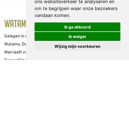
ons websiteverkeer te analyseren en
om te begrijpen waar onze bezoekers
vandaan komen.
Watamu
Ik ga akkoord
Gelegen in de noordkust ligt de heerlijke, rustige badplaats
Ik weiger
Watamu. De stad heeft een inwonersaantal van ongeveer 1,900.
Wijzig mijn voorkeuren
Men leeft voornamelijk van het toerisme en de lokale visserij.
De kustlijn bestaat voornamelijk uit parelwitte stranden en is er
prachtig koraal te vinden in verschillende baaien. Garoda beach,
Turtle Bay, Blue Lagoon bay, Watamu Bay zijn prachtige baaien
die beschermd worden en onderdeel uitmaken van het Watamu
Marine National Park. Het Marine Park wordt beschouwd als
één van de beste plekken aan de oostkust van Afrika. Watamu
strand is tevens als beste beoordeeld vanwege haar witte
stranden en helblauwe zee. Er hangt een ongedwongen relaxte
sfeer en kan er genoten worden van een Italiaanse keuken of