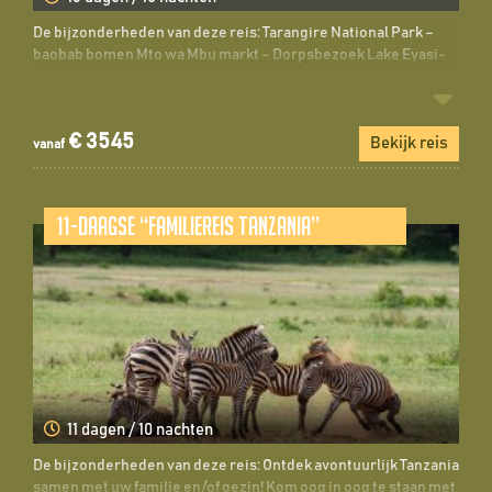
De bijzonderheden van deze reis: Tarangire National Park –
baobab bomen Mto wa Mbu markt – Dorpsbezoek Lake Eyasi-
ontdek lokale stammen Gamedrives in de Ngorongoro Crater
Ndutu – Off road safaris! Serengeti National Park – Grote kans
op het zien van de “Big 5”! Safari Zanzibar – sluit de reis af met
€ 3545
een heerlijk ...
Bekijk reis
vanaf
11-daagse “Familiereis Tanzania”
11 dagen / 10 nachten
De bijzonderheden van deze reis: Ontdek avontuurlijk Tanzania
samen met uw familie en/of gezin! Kom oog in oog te staan met