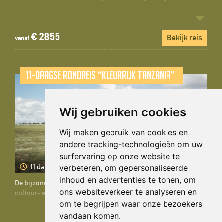
de ‘Big Five’ en wellicht de great migration! Samen met een
gids de bekendste wildparken van Tanzania bezoeken
Kindvriendelijke accommodaties Een onvergetelijke reis voor
€ 2855
jong en oud! Wat is nou leuker dan met z’n ...
Bekijk reis
vanaf
11-daagse rondreis “Kleurrijk Tanzania”
Wij gebruiken cookies
Wij maken gebruik van cookies en
andere tracking-technologieën om uw
surfervaring op onze website te
verbeteren, om gepersonaliseerde
11 dagen / 10 nachten
inhoud en advertenties te tonen, om
De bijzonderheden van deze reis: De perfecte reis voor echte
ons websiteverkeer te analyseren en
cultuur- en natuurliefhebbers! Ontmoet de Bushman en leer
om te begrijpen waar onze bezoekers
meer over hun bijzondere ‘kliktaal’ Bezoek lokale markten en
geniet tijdens wandeltochten door één van de vele
vandaan komen.