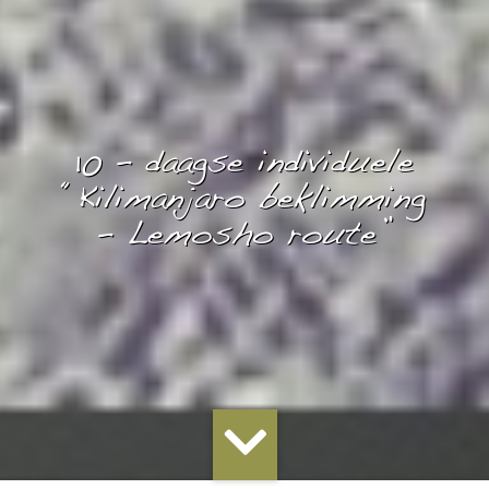
10 – daagse individuele
“Kilimanjaro beklimming
– Lemosho route”