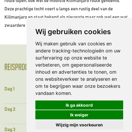
route lopen, ook wel de mooiste Kilimanjaro route genoemd.
Deze prachtige tocht voert u langs een rustig deel van de
Kilimanjaro en staat bekend als nieuwste maar ook wel een wat
zwaardere beklimming.
Wij gebruiken cookies
Wij maken gebruik van cookies en
andere tracking-technologieën om uw
surfervaring op onze website te
verbeteren, om gepersonaliseerde
Reisprogramma
Al
inhoud en advertenties te tonen, om
da
ons websiteverkeer te analyseren en
w
om te begrijpen waar onze bezoekers
Dag 1
Aankomstdag
of
vandaan komen.
ve
Ik ga akkoord
Dag 2
Forest Camp (2250 - 2800 m)
Ik weiger
Wijzig mijn voorkeuren
Dag 3
Shira Camp (2750 - 3500 m)