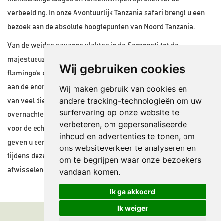
verbeelding. In onze Avontuurlijk Tanzania safari brengt u een
bezoek aan de absolute hoogtepunten van Noord Tanzania.
Van de weidse savanne vlaktes in de Serengeti tot de
majestueuze en fascinerende Ngonrongoro Krater. Van de
Wij gebruiken cookies
flamingo’s en boomklimmende leeuwen in Lake Manyara tot
aan de enorme kuddes olifanten in Tarangire. Naast het spotten
Wij maken gebruik van cookies en
andere tracking-technologieën om uw
van veel dieren in de verschillende wildparken maakt het
surfervaring op onze website te
overnachten midden in de natuur deze reis de ultieme safari
verbeteren, om gepersonaliseerde
voor de echte avonturiers! Natuur, cultuur en prachtige locaties
inhoud en advertenties te tonen, om
geven u een waar Afrika gevoel. Diverse sportieve activiteiten
ons websiteverkeer te analyseren en
tijdens deze Avontuurlijke Safari geven deze reis een
om te begrijpen waar onze bezoekers
afwisselend karakter!
vandaan komen.
Ik ga akkoord
Ik weiger