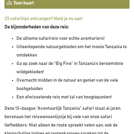
Toon kaart
25 safaritips ontvangen? Meld je nu aan!
De bijzonderheden van deze reis:
De ultieme safarireis voor echte avonturiers!
Uiteenlopende natuurgebieden om het mooie Tanzania te
ontdekken
Ga op zoek naar de “Big Five” in Tanzania’s beroemdste
wildgebieden!
Overnacht midden in de natuur en geniet van de vele
bushgeluiden
Een afwisselende reis met tal van hoogtepunten!
Deze 13-daagse “Avontuurlijk Tanzania” safari staat al jaren
bovenaan het reiswensenlijstje bij vele van onze safari
liefhebbers. Niet alleen de route spreekt velen aan, ook de
kleinschalige lodges en tentenkampen spreken tot de