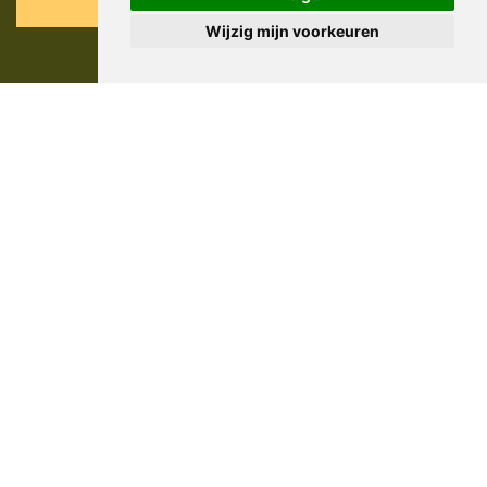
Reizen op maat
Wijzig mijn voorkeuren
AV-Tours & Safaris
Leonard Springerlaan 303
7424 BA Deventer
+31 (0)570 - 64 03 00
info@avtours.nl
Vakantie naar Afrika
Safari Afrika
Kenia reizen
Tanzania reizen
Oeganda reizen
Rwanda reizen
Strandverlenging
gratis 25 safaritips!
Achter de schermen