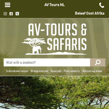
AV Tours NL
Beleef Oost Afrika
Individuele reizen
Groepsreizen
Specials
Foto safari's
Reizen op maat