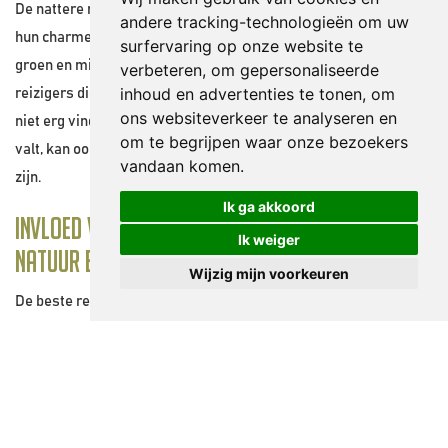
De nattere maanden hebben echter ook
andere tracking-technologieën om uw
hun charme. Het landschap is dan extra
surfervaring op onze website te
groen en minder druk bezocht. Voor
verbeteren, om gepersonaliseerde
inhoud en advertenties te tonen, om
reizigers die flexibiliteit hebben en het
ons websiteverkeer te analyseren en
niet erg vinden dat er af en toe een bui
om te begrijpen waar onze bezoekers
valt, kan ook deze periode aantrekkelijk
vandaan komen.
zijn.
Ik ga akkoord
Invloed van de reistijd op
Ik weiger
natuur en beleving
Wijzig mijn voorkeuren
De beste reistijd voor Rwanda hangt niet
alleen af van het weer, maar ook van wat
je wilt ervaren. In de drogere maanden
zijn wandelingen en natuuractiviteiten
prettiger door drogere paden. In de
nattere seizoenen is de natuur op haar