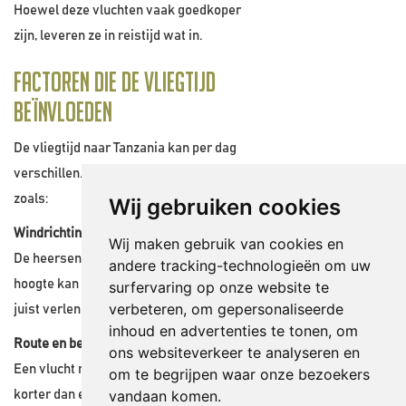
Hoewel deze vluchten vaak goedkoper
zijn, leveren ze in reistijd wat in.
Factoren die de vliegtijd
beïnvloeden
De vliegtijd naar Tanzania kan per dag
verschillen. Dat komt door factoren
zoals:
Wij gebruiken cookies
Windrichting en weersomstandigheden
Wij maken gebruik van cookies en
De heersende windrichting op grote
andere tracking-technologieën om uw
hoogte kan de vlucht iets verkorten of
surfervaring op onze website te
verbeteren, om gepersonaliseerde
juist verlengen.
inhoud en advertenties te tonen, om
Route en bestemming
ons websiteverkeer te analyseren en
Een vlucht naar Kilimanjaro is meestal
om te begrijpen waar onze bezoekers
vandaan komen.
korter dan een vlucht naar Zanzibar of