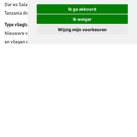
Dar es Salaam, omdat het noorden van
Ik ga akkoord
Tanzania dichter bij Europa ligt.
Ik weiger
Type vliegtuig
Wijzig mijn voorkeuren
Nieuwere vliegtuigen zijn vaak sneller
en vliegen op efficiëntere routes, wat de
reistijd iets kan verkorten.
Overstappen en wachttijden
Wanneer je kiest voor een indirecte
vlucht, hangt de totale reistijd vooral af
van de lengte van de tussenstop.
Tips voor een comfortabele
vlucht naar Tanzania
Een reis van acht tot tien uur klinkt lang,
maar met de juiste voorbereiding is het