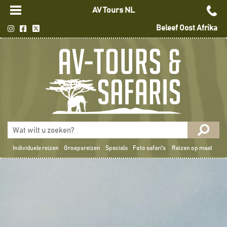
AV Tours NL
Beleef Oost Afrika
Individuele reizen
Groepsreizen
Specials
Foto safari's
Reizen op maat