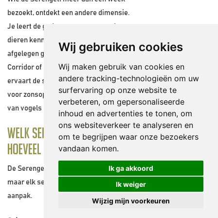
bezoekt, ontdekt een andere dimensie.
Je leert de gedragspatronen van de
dieren kennen, brengt dagen door in
Wij gebruiken cookies
afgelegen gebieden zoals de Western
Wij maken gebruik van cookies en
Corridor of het Loliondo-grensgebied en
andere tracking-technologieën om uw
ervaart de savanne op haar rustigst —
surfervaring op onze website te
voor zonsopgang, met alleen het geluid
verbeteren, om gepersonaliseerde
van vogels en verte.
inhoud en advertenties te tonen, om
ons websiteverkeer te analyseren en
Welk seizoen bepaalt mee
om te begrijpen waar onze bezoekers
hoeveel dagen je nodig hebt
vandaan komen.
Ik ga akkoord
De Serengeti kent geen slecht seizoen,
maar elk seizoen vraagt een andere
Ik weiger
aanpak.
Wijzig mijn voorkeuren
Aanbevolen