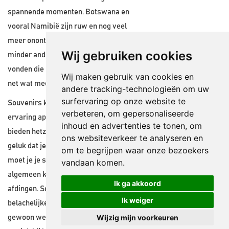
spannende momenten. Botswana en
vooral Namibië zijn ruw en nog veel
meer onontdekt. Je komt er ook veel
Wij gebruiken cookies
minder andere toeristen tegen. Wij
vonden die landen qua wild beleving nog
Wij maken gebruik van cookies en
net wat meer avontuurlijk.
andere tracking-technologieën om uw
surfervaring op onze website te
Souvenirs kopen is in Afrika een
verbeteren, om gepersonaliseerde
ervaring apart. De meeste verkopers
inhoud en advertenties te tonen, om
bieden hetzelfde aan. Soms heb je het
ons websiteverkeer te analyseren en
geluk dat je iets aparts aan treft. Dan
om te begrijpen waar onze bezoekers
moet je je slag slaan en over het
vandaan komen.
algemeen kun je prima en erg veel
Ik ga akkoord
afdingen. Soms vragen ze ook
Ik weiger
belachelijke prijzen en dan moet je
Wijzig mijn voorkeuren
gewoon weglopen. Een belangrijke