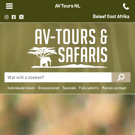
AV Tours NL
Beleef Oost Afrika
Individuele reizen
Groepsreizen
Specials
Foto safari's
Reizen op maat