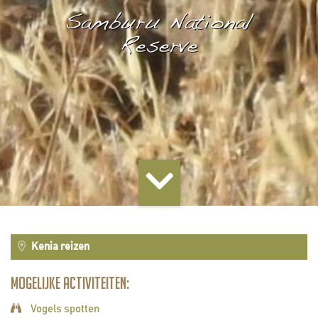
Samburu National
Reserve
Kenia reizen
Mogelijke activiteiten:
Vogels spotten