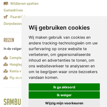
Wildleven spotten
Gamedrives
Paardrijden
Dorpsbezoek
Wij gebruiken cookies
Wij maken gebruik van cookies en
Reizen
andere tracking-technologieën om uw
surfervaring op onze website te
In de volgende reizen bezoekt u deze bezienswaardigheid:
verbeteren, om gepersonaliseerde
Compleet Kenia (lang)
inhoud en advertenties te tonen, om
Hoogtepunten Kenia (omgedraaid)
ons websiteverkeer te analyseren en
om te begrijpen waar onze bezoekers
Kenia vanuit de lucht (lang)
vandaan komen.
Fly-in reis Kenia (kort)
Ik ga akkoord
Ik weiger
Samburu National Reserve
Wijzig mijn voorkeuren