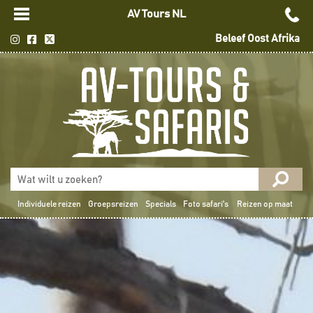
AV Tours NL
Beleef Oost Afrika
Individuele reizen
Groepsreizen
Specials
Foto safari's
Reizen op maat