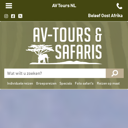
AV Tours NL
Beleef Oost Afrika
Individuele reizen
Groepsreizen
Specials
Foto safari's
Reizen op maat