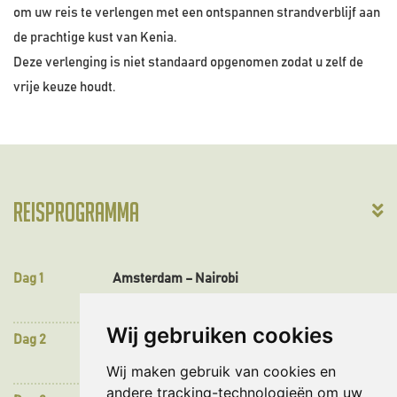
om uw reis te verlengen met een ontspannen strandverblijf aan
de prachtige kust van Kenia.
Deze verlenging is niet standaard opgenomen zodat u zelf de
vrije keuze houdt.
Reisprogramma
Al
da
w
Dag 1
Amsterdam – Nairobi
of
ve
Wij gebruiken cookies
Dag 2
Nairobi – Samburu National Reserve
Wij maken gebruik van cookies en
andere tracking-technologieën om uw