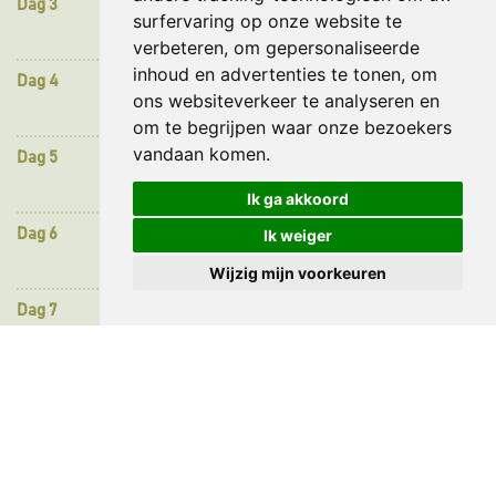
Dag 3
Samburu – Buffalo Springs Reserve
surfervaring op onze website te
verbeteren, om gepersonaliseerde
inhoud en advertenties te tonen, om
Dag 4
Samburu – Masai Mara
ons websiteverkeer te analyseren en
om te begrijpen waar onze bezoekers
vandaan komen.
Dag 5
Masai Mara
Ik ga akkoord
Ik weiger
Dag 6
Masai Mara – Nairobi
Wijzig mijn voorkeuren
Dag 7
Aankomst in Amsterdam
Bezienswaardigheden & accomodaties