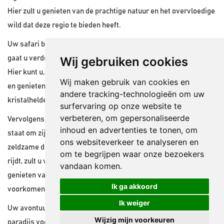
Hier zult u genieten van de prachtige natuur en het overvloedige
wild dat deze regio te bieden heeft.
Uw safari begint bij Mount Kenya, de majestueuze berg. Daarna
Wij gebruiken cookies
gaat u verder naar Ngare Ndare, een weelderig inheems bos.
Hier kunt u, onder begeleiding van een ervaren gids, wandelen
Wij maken gebruik van cookies en
en genieten van een verfrissende duik in een van de
andere tracking-technologieën om uw
kristalheldere poelen.
surfervaring op onze website te
verbeteren, om gepersonaliseerde
Vervolgens reist u naar Solio, een privéreservaat dat bekend
inhoud en advertenties te tonen, om
staat om zijn overvloedige populatie neushorens en andere
ons websiteverkeer te analyseren en
zeldzame diersoorten. Terwijl u door het uitgestrekte landschap
om te begrijpen waar onze bezoekers
rijdt, zult u versteld staan van de prachtige vergezichten en
vandaan komen.
genieten van deze bijzondere dieren die hier in grote aantallen
Ik ga akkoord
voorkomen.
Ik weiger
Uw avontuur gaat verder naar Nakuru National Park, een waar
Wijzig mijn voorkeuren
paradijs voor vogelliefhebbers. Hier kunt u ook genieten van